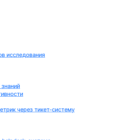
тов исследования
 знаний
тивности
етрик через тикет-систему