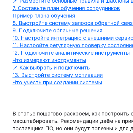
📌 Разместите основные правила и шаблоны в
7. Составьте план обучения сотрудников
Пример плана обучения
8. Выстройте систему запроса обратной связ
9. Подключите облачные решения
10. Настройте интеграцию с внешними серви
11. Настройте регулярную проверку состояни
12. Подключите аналитические инструменты
Что измеряют инструменты
📌 Как выбрать и подключить
13. Выстройте систему мотивации
Что учесть при создании системы
В статье пошагово раскроем, как построить
масштабировать. Рекомендации даём на при
поставщика ПО, но они будут полезны и для 