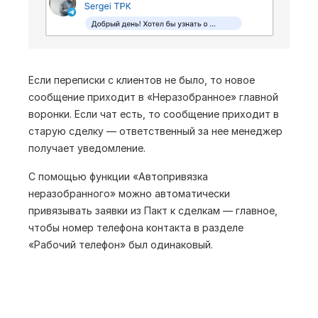
сообщений
Инициация диалога со стороны
клиента
Автоматизация переписки
Отправка и получение текстовых и
фото сообщений
Если переписки с клиентов не было, то новое
сообщение приходит в «Неразобранное» главной
Автоматизация переписки
воронки. Если чат есть, то сообщение приходит в
Поддерживается большой объём
старую сделку — ответственный за нее менеджер
сообщений
получает уведомление.
С помощью функции «Автопривязка
неразобранного» можно автоматически
привязывать заявки из Пакт к сделкам — главное,
чтобы номер телефона контакта в разделе
«Рабочий телефон» был одинаковый.