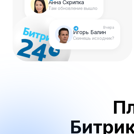
Анна Скрипка
Там обновление вышло
Вчера
Игорь Балин
Скинешь исходник?
П
Битрик