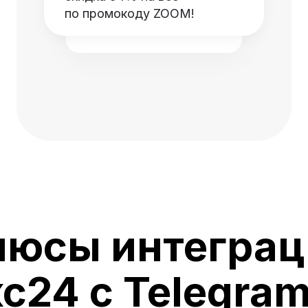
по промокоду ZOOM!
люсы интеграц
с24 с Telegram