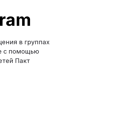
gram
щения в группах
не с помощью
етей Пакт