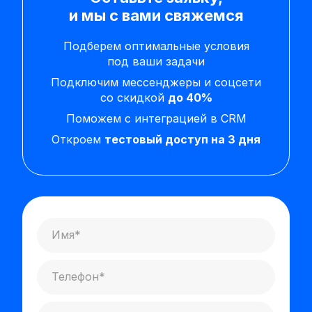
и мы с вами свяжемся
Подберем оптимальные условия
под ваши задачи
Подключим мессенджеры и соцсети
со скидкой
до 40%
Поможем с интеграцией в CRM
Откроем
тестовый доступ на 3 дня