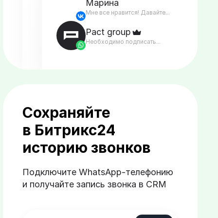
Марина
Мне все нравится! Давайте...
Pact group
Необходимо подписать...
Сохраняйте
в Битрикс24
историю звонков
Подключите WhatsApp-телефонию
и получайте запись звонка в CRM