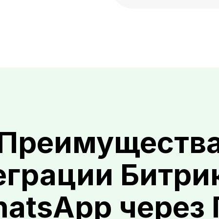
Преимуществ
еграции Битри
hatsApp через 