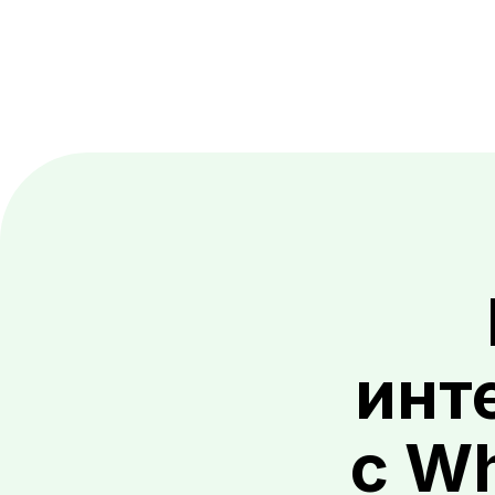
инт
с W