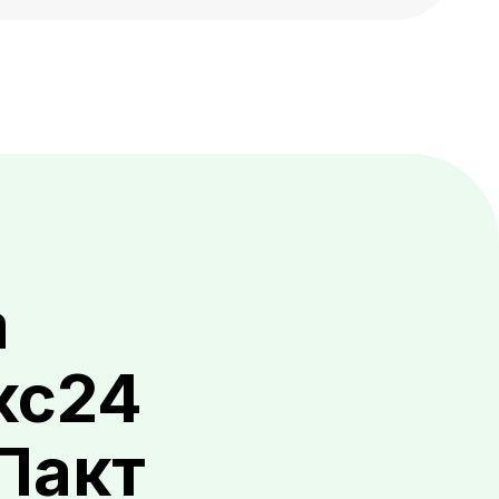
а
кс24
Пакт