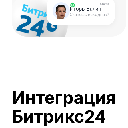
Вчера
Игорь Балин
Скинешь исходник?
Интеграция
Битрикс24