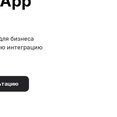
sApp
для бизнеса
ую интеграцию
ьтацию