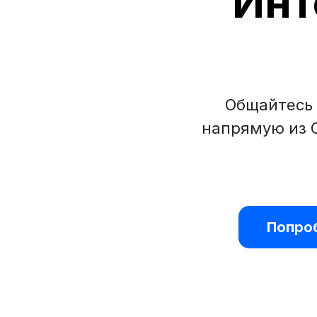
Инт
Общайтесь 
напрямую из 
Попро