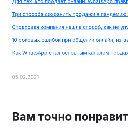
Для тех, кто продаёт онлайн: WhatsApp пре
Три способа сохранить продажи в пандемию:
Страховая компания нашла способ, как не уп
10 роковых ошибок при общении онлайн, из-з
Как WhatsApp стал основным каналом прода
05.02.2021
Вам точно понрави