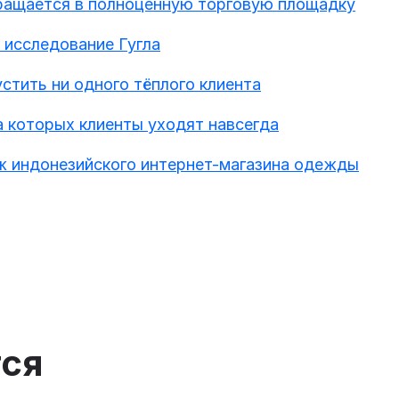
вращается в полноценную торговую площадку
 исследование Гугла
устить ни одного тёплого клиента
а которых клиенты уходят навсегда
ж индонезийского интернет-магазина одежды
тся