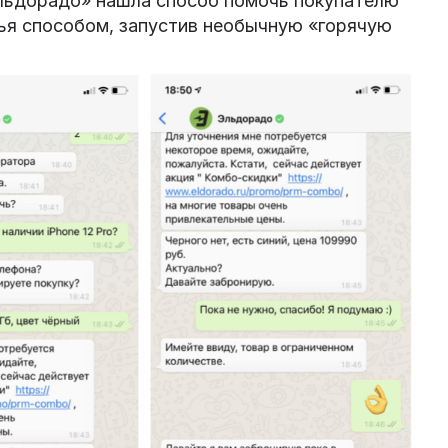
Эльдорадо» нашла способ помочь покупателю
ья способом, запустив необычную «горячую