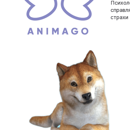
Психоло
справл
страхи 