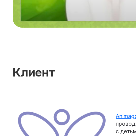
Клиент
Animag
провод
с деть