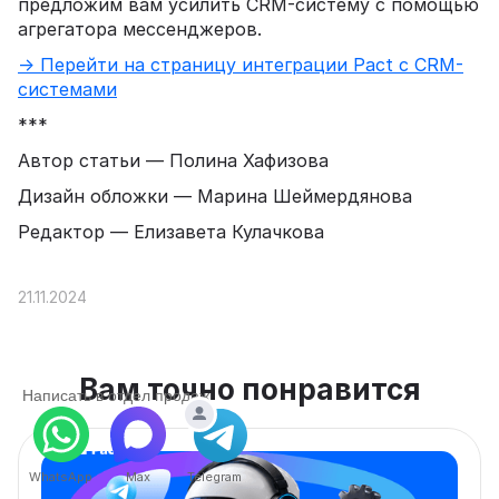
предложим вам усилить CRM-систему с помощью
агрегатора мессенджеров.
→ Перейти на страницу интеграции Pact с CRM-
системами
***
Автор статьи — Полина Хафизова
Дизайн обложки — Марина Шеймердянова
Редактор — Елизавета Кулачкова
21.11.2024
Вам точно понравится
Написать в отдел продаж
WhatsApp
Max
Telegram